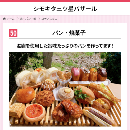
シモキタ三ツ星バザール
ホーム
〉
米・パン・麺
〉
コナノスミカ
50
パン・焼菓子
塩麴を使用した旨味たっぷりのパンを作ってます！