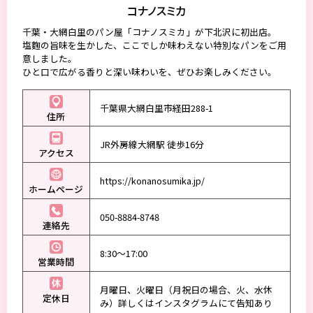
コナノスミカ
千葉・大網白里のパン屋「コナノスミカ」が下北沢に初出店。
塩麴の旨味を生かした、ここでしか味わえない特別なパンをご用
意しました。
ひと口で広がる香りと深い味わいを、ぜひお楽しみください。
千葉県大網白里市経田288-1
住所
JR外房線大網駅 徒歩16分
アクセス
https://konanosumika.jp/
ホームページ
050-8884-8748
連絡先
8:30〜17:00
営業時間
月曜日、火曜日（月祝日の場合、火、水休
定休日
み）詳しくはインスタグラムにて告知あり